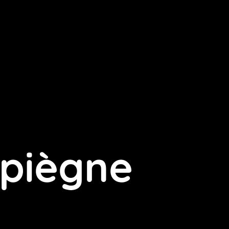
piègne